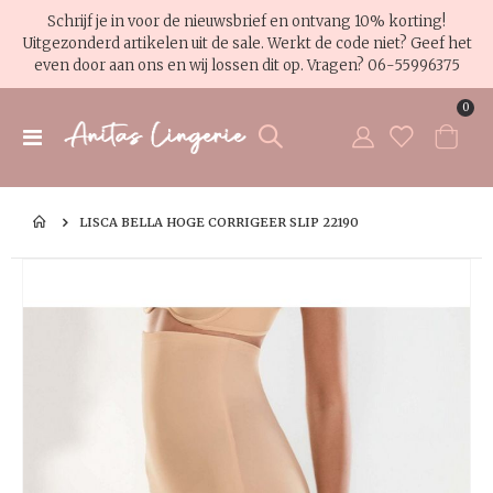
Schrijf je in voor de nieuwsbrief en ontvang 10% korting!
Uitgezonderd artikelen uit de sale. Werkt de code niet? Geef het
even door aan ons en wij lossen dit op. Vragen?
06-55996375
pro
0
Toggle
Cart
Nav
LISCA BELLA HOGE CORRIGEER SLIP 22190
Ga
Ga
naar
na
het
het
einde
be
van
va
de
de
afbeeldingen-
af
gallerij
gal