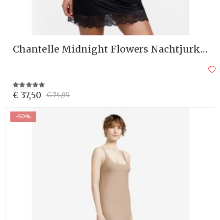
Chantelle Midnight Flowers Nachtjurkje C12ND0
Waardering:
100%
€ 37,50
€ 74,95
-50%