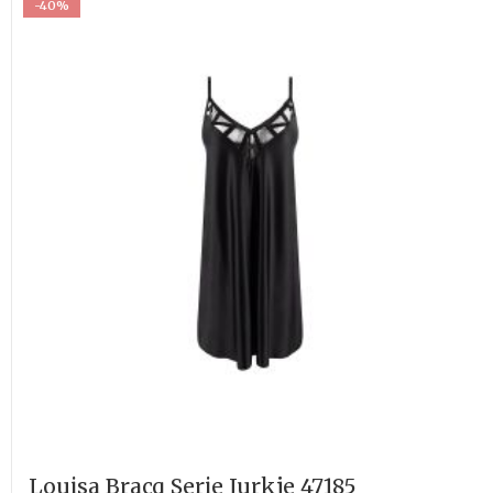
-40%
Louisa Bracq Serie Jurkje 47185