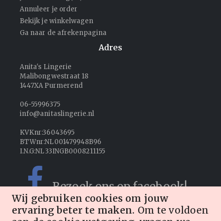
Annuleer je order
Bekijk je winkelwagen
Ga naar de afrekenpagina
Adres
Anita's Lingerie
Malibongwestraat 18
1447XA Purmerend
06-55996375
info@anitaslingerie.nl
KVKnr:36043695
BTWnr:NL001479948B96
I.N.G:NL33INGB0008211155
Bezoek ons op facebook!
Wij gebruiken cookies om jouw
ervaring beter te maken.
Om te voldoen
Volg ons op Instagram!