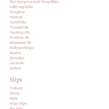
Niet voorgevormde beugelbh's
Volle cup beha
Strapless
Push up
Sportbeha
Triangle bh
Voedings bh
Prothese bh
Minimizer bh
Bodystockings
Bustier
Hemdjes
Jarretels
Jurkjes
Slips
T-string
String
Slips
Hoge slips
Rio slips