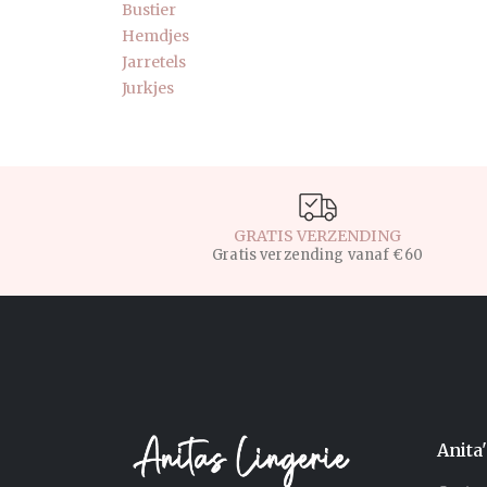
Bustier
Hemdjes
Jarretels
Jurkjes
GRATIS VERZENDING
Gratis verzending vanaf €60
Anita