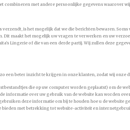
iet combineren met andere persoonlijke gegevens waarover wi
 verzendt, is het mogelijk dat we die berichten bewaren. Soms
 zijn. Dit maakt het mogelijk uw vragen te verwerken en uw ve
ita's Lingerie
of die van een derde partij. Wij zullen deze geg
 een beter inzicht te krijgen in onze klanten, zodat wij onze
kstbestandtjes die op uw computer worden geplaatst) om de web
rde informatie over uw gebruik van de website kan worden over
j gebruiken deze informatie om bij te houden hoe u de website 
te bieden met betrekking tot website-activiteit en internetgebrui