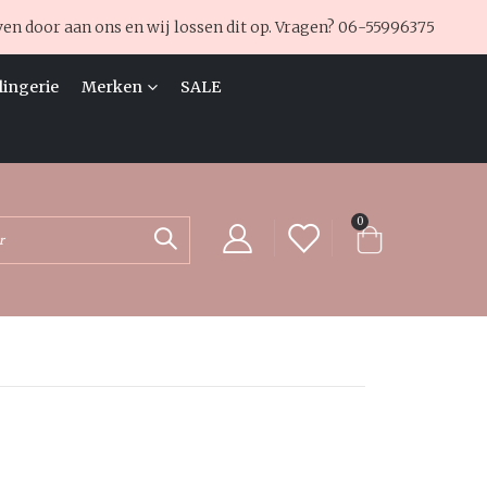
ven door aan ons en wij lossen dit op. Vragen?
06-55996375
lingerie
Merken
SALE
producten
0
Cart
Zoek