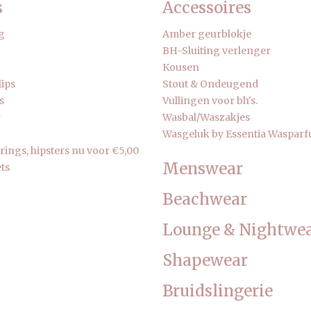
s
Accessoires
g
Amber geurblokje
BH-Sluiting verlenger
Kousen
lips
Stout & Ondeugend
s
Vullingen voor bh's.
r
Wasbal/Waszakjes
Wasgeluk by Essentia Waspar
strings, hipsters nu voor €5,00
Menswear
ts
Beachwear
Lounge & Nightwe
Shapewear
Bruidslingerie