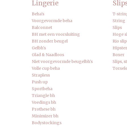
Lingerie
Slip
Beha's
T-strin
Voorgevormde beha
String
Balconnet
Slips
BH met een voorsluiting
Hoge s
BH zonder beugel
Rio slip
Gelbh's
Hipste
Glad & Naadloos
Boxer
Niet voorgevormde beugelbh's
Slips, 
Volle cup beha
Torsele
Strapless
Push up
Sportbeha
Triangle bh
Voedings bh
Prothese bh
Minimizer bh
Bodystockings