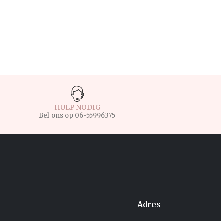
HULP NODIG
Bel ons op
06-55996375
Adres