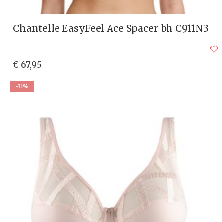
Chantelle EasyFeel Ace Spacer bh C911N3
€ 67,95
-31%