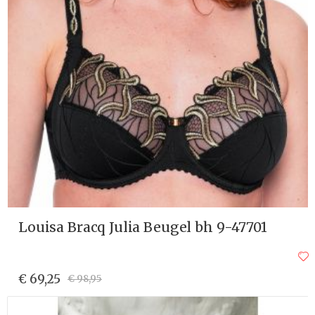
Louisa Bracq Julia Beugel bh 9-47701
€ 69,25
€ 98,95