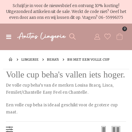
Schrijf je in voor de nieuwsbrief en ontvang 10% korting!
Uitgezonderd artikelen uit de sale. Werkt de code niet? Geef het
even door aan ons en wij lossen dit op. Vragen?
06-55996375
pro
0
Toggle
Cart
Nav
LINGERIE
BEHA'S
BH MET EEN VOLLE CUP
Volle cup beha's vallen iets hoger.
De volle cup beha’s van de merken Louisa Bracq, Lisca,
Femilet/Chantelle Easy Feel en Chantelle.
Een volle cup beha is ideaal geschikt voor de grotere cup
maat.