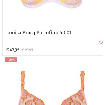
Louisa Bracq Portofino 51601
€ 47,95
€ 95,95
-50%