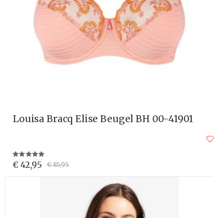
Louisa Bracq Elise Beugel BH 00-41901
Waardering:
100%
€ 42,95
€ 85,95