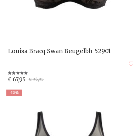
Louisa Bracq Swan Beugelbh 52901
Waardering:
100%
€ 67,95
€ 96,95
-30%