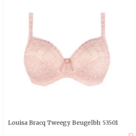
SCHRIJF JE IN EN ONTVANG
10%
Louisa Bracq Tweegy Beugelbh 53501
KORTING!