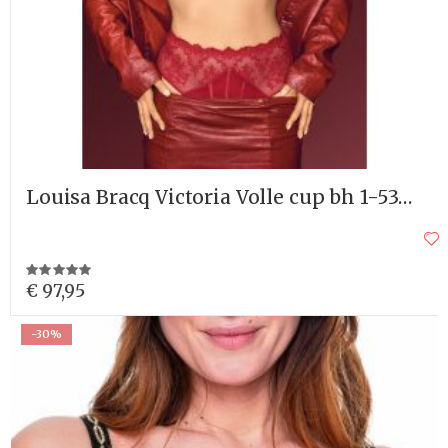
Louisa Bracq Victoria Volle cup bh 1-53301
Waardering:
100%
€ 97,95
-30%