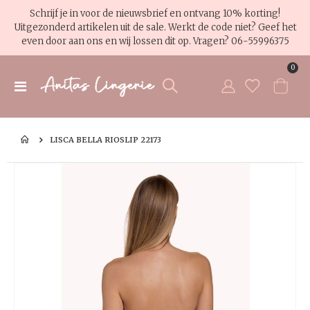
Schrijf je in voor de nieuwsbrief en ontvang 10% korting!
Uitgezonderd artikelen uit de sale. Werkt de code niet? Geef het
even door aan ons en wij lossen dit op. Vragen?
06-55996375
pro
0
Toggle
Cart
Nav
LISCA BELLA RIOSLIP 22173
Ga
Ga
naar
na
het
het
einde
be
van
va
de
de
afbeeldingen-
af
gallerij
gal