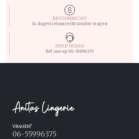
RETOURRECHT
14 dagen retourrecht zonder vragen
HULP NODIG
Bel ons op
06-55996375
VRAGEN?
06-55996375