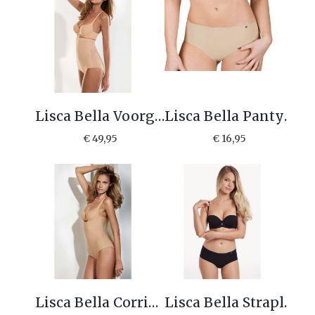
Lisca Bella Voorgevormde T-shirt bh 20192 F cup
Lisca Bella Panty slip 22174
€ 49,95
€ 16,95
Lisca Bella Corrigerende body 23219
Lisca Bella Strapless bh 20298