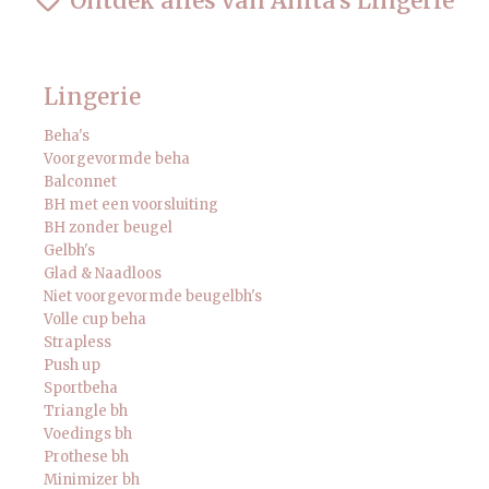
Ontdek alles van Anita's Lingerie
Lingerie
Beha's
Voorgevormde beha
Balconnet
BH met een voorsluiting
BH zonder beugel
Gelbh's
Glad & Naadloos
Niet voorgevormde beugelbh's
Volle cup beha
Strapless
Push up
Sportbeha
Triangle bh
Voedings bh
Prothese bh
Minimizer bh