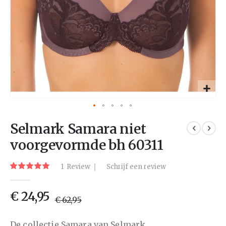
Selmark Samara niet
voorgevormde bh 60311
Waardering:
1
Review
Schrijf een review
100
100
% of
€ 24,95
€ 62,95
De collectie Samara van Selmark.