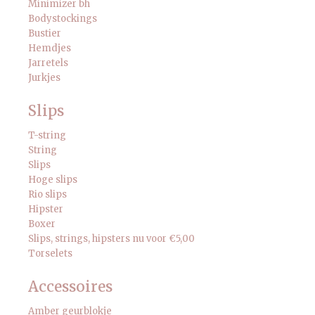
Minimizer bh
Bodystockings
Bustier
Hemdjes
Jarretels
Jurkjes
Slips
T-string
String
Slips
Hoge slips
Rio slips
Hipster
Boxer
Slips, strings, hipsters nu voor €5,00
Torselets
Accessoires
Amber geurblokje