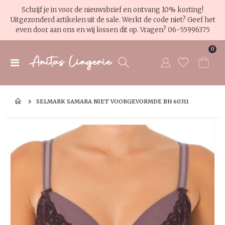
Schrijf je in voor de nieuwsbrief en ontvang 10% korting!
Uitgezonderd artikelen uit de sale. Werkt de code niet? Geef het
even door aan ons en wij lossen dit op. Vragen?
06-55996375
pro
0
Toggle
Cart
Nav
SELMARK SAMARA NIET VOORGEVORMDE BH 60311
Ga
Ga
naar
na
het
het
einde
be
van
va
de
de
afbeeldingen-
af
gallerij
gal