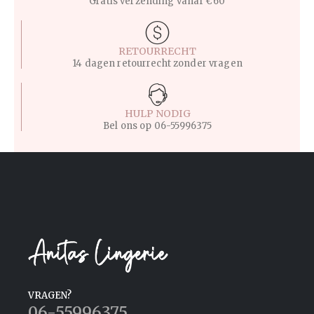
Gratis verzending vanaf €60
RETOURRECHT
14 dagen retourrecht zonder vragen
HULP NODIG
Bel ons op
06-55996375
VRAGEN?
06-55996375