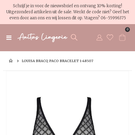
Schrijf je in voor de nieuwsbrief en ontvang 10% korting!
Uitgezonderd artikelen uit de sale. Werkt de code niet? Geef het
even door aan ons en wij lossen dit op. Vragen?
06-55996375
pro
0
Toggle
Cart
Nav
LOUISA BRACQ PACO BRACELET 1-48507
Ga
Ga
naar
na
het
het
einde
be
van
va
de
de
afbeeldingen-
af
gallerij
gal