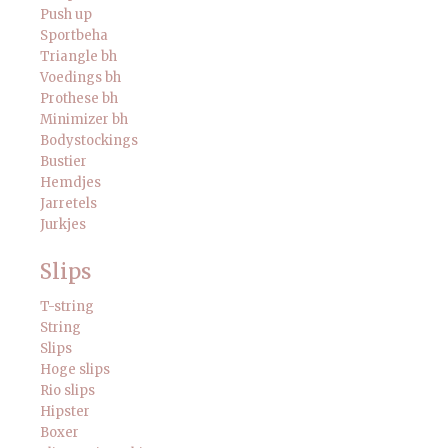
Push up
Sportbeha
Triangle bh
Voedings bh
Prothese bh
Minimizer bh
Bodystockings
Bustier
Hemdjes
Jarretels
Jurkjes
Slips
T-string
String
Slips
Hoge slips
Rio slips
Hipster
Boxer