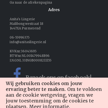
Ga naar de afrekenpagina
Adres
Anita's Lingerie
Malibongwestraat 18
1447XA Purmerend
06-55996375
info@anitaslingerie.nl
KVKnr:36043695
BTWnr:NL001479948B96
I.N.G:NL33INGB0008211155
Bezoek ons op facebook!
Wij gebruiken cookies om jouw
ervaring beter te maken.
Om te voldoen
Volg ons op Instagram!
aan de cookie wetgeving, vragen we
jouw toestemming om de cookies te
plaatsen.
Meer informatie
.