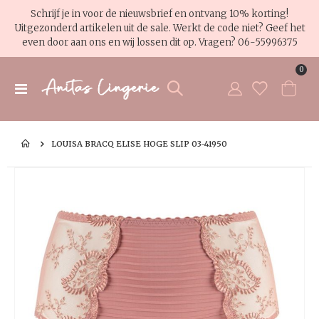
Schrijf je in voor de nieuwsbrief en ontvang 10% korting!
Uitgezonderd artikelen uit de sale. Werkt de code niet? Geef het
even door aan ons en wij lossen dit op. Vragen?
06-55996375
pro
0
Toggle
Cart
Nav
LOUISA BRACQ ELISE HOGE SLIP 03-41950
Ga
Ga
naar
na
het
het
einde
be
van
va
de
de
afbeeldingen-
af
gallerij
gal