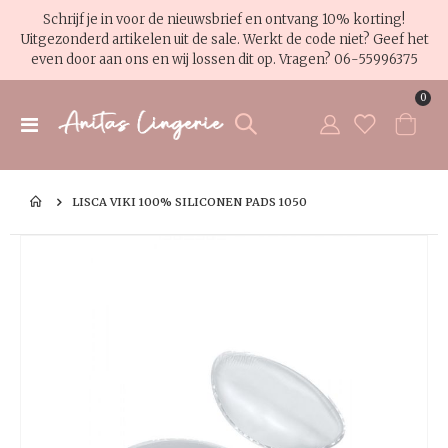
Schrijf je in voor de nieuwsbrief en ontvang 10% korting!
Uitgezonderd artikelen uit de sale. Werkt de code niet? Geef het
even door aan ons en wij lossen dit op. Vragen?
06-55996375
pro
0
Toggle
Cart
Nav
LISCA VIKI 100% SILICONEN PADS 1050
Ga
Ga
naar
na
het
het
einde
be
van
va
de
de
afbeeldingen-
af
gallerij
gal