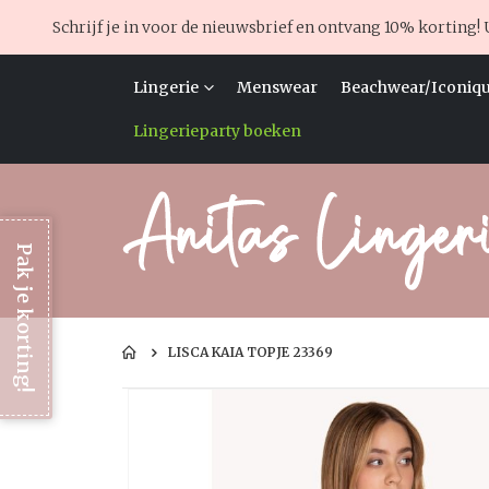
Schrijf je in voor de nieuwsbrief en ontvang 10% korting! 
Lingerie
Menswear
Beachwear/Iconiqu
Lingerieparty boeken
Pak je korting!
LISCA KAIA TOPJE 23369
Ga
naar
het
einde