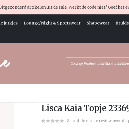
Uitgezonderd artikelen uit de sale. Werkt de code niet? Geef het e
e jurkjes
Lounge/Night & Sportswear
Shapewear
Bruids
Ga
Lisca Kaia Topje 2336
naar
het
Schrijf de eerste review over dit
begin