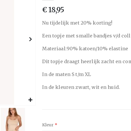
van
€ 18,95
de
afbeeldingen-
Nu tijdelijk met 20% korting!
gallerij
Een topje met smalle bandjes v/d coll
Materiaal:90% katoen/10% elastine
Dit topje draagt heerlijk zacht en co
In de maten S t/m XL
In de kleuren zwart, wit en huid.
Kleur