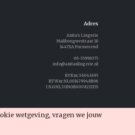
Adres
Anita's Lingerie
Malibongwestraat 18
1447XA Purmerend
06-55996375
info@anitaslingerie.nl
KVKnr:36043695
BTWnr:NL001479948B96
I.N.G:NL33INGB0008211155
ookie wetgeving, vragen we jouw
Deze shop is gebouwd door
Netwrk.nl