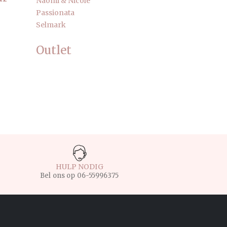
Naomi & Nicole
Passionata
Selmark
Outlet
HULP NODIG
Bel ons op
06-55996375