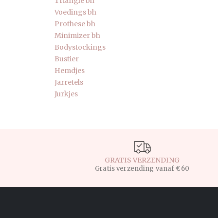
Triangle bh
Voedings bh
Prothese bh
Minimizer bh
Bodystockings
Bustier
Hemdjes
Jarretels
Jurkjes
GRATIS VERZENDING
Gratis verzending vanaf €60