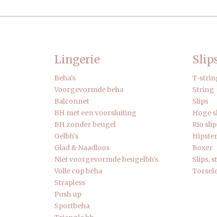
Lingerie
Slip
Beha's
T-strin
Voorgevormde beha
String
Balconnet
Slips
BH met een voorsluiting
Hoge s
BH zonder beugel
Rio slip
Gelbh's
Hipste
Glad & Naadloos
Boxer
Niet voorgevormde beugelbh's
Slips, 
Volle cup beha
Torsele
Strapless
Push up
Sportbeha