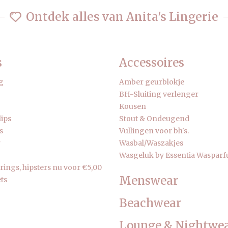
Ontdek alles van Anita's Lingerie
s
Accessoires
g
Amber geurblokje
BH-Sluiting verlenger
Kousen
lips
Stout & Ondeugend
s
Vullingen voor bh's.
r
Wasbal/Waszakjes
Wasgeluk by Essentia Waspar
strings, hipsters nu voor €5,00
Menswear
ts
Beachwear
Lounge & Nightwe