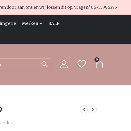
ven door aan ons en wij lossen dit op. Vragen?
06-55996375
lingerie
Merken
SALE
producten
0
Cart
Zoek
9
 product