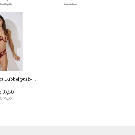
€ 74,95
€ 74,95
Lisca Gloriosa Dubbel push-up bh 10375
€ 37,50
€ 74,95