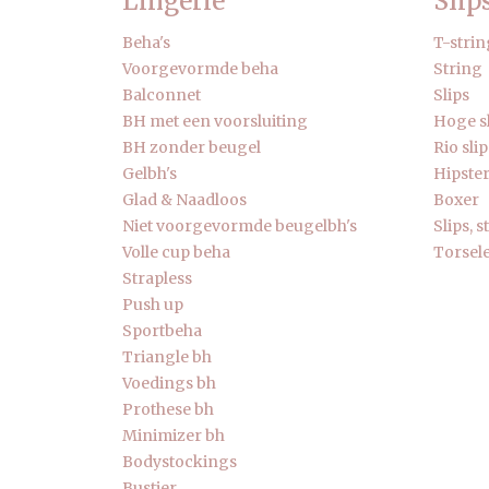
Lingerie
Slip
Beha's
T-strin
Voorgevormde beha
String
Balconnet
Slips
BH met een voorsluiting
Hoge s
BH zonder beugel
Rio slip
Gelbh's
Hipste
Glad & Naadloos
Boxer
Niet voorgevormde beugelbh's
Slips, 
Volle cup beha
Torsele
Strapless
Push up
Sportbeha
Triangle bh
Voedings bh
Prothese bh
Minimizer bh
Bodystockings
Bustier