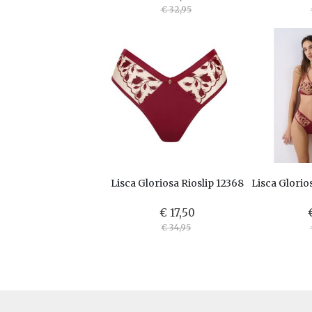
€ 32,95
Lisca Gloriosa Rioslip 12368
€ 17,50
€ 34,95