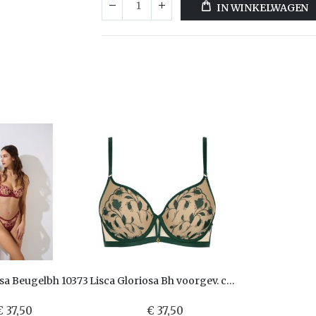
IN WINKELWAGEN
osa Beugelbh 10373
Lisca Gloriosa Bh voorgev. cup 10374
€ 37,50
€ 37,50