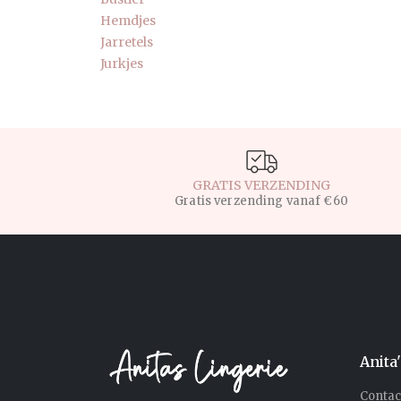
Hemdjes
Jarretels
Jurkjes
GRATIS VERZENDING
Gratis verzending vanaf €60
Anita
Contac