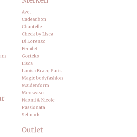
Merken
Avet
Cadeaubon
Chantelle
Cheek by Lisca
Di Lorenzo
Femilet
fum
Gorteks
Lisca
Louisa Bracq Paris
Magic bodyfashion
Maidenform
Menswear
ar
Naomi & Nicole
Passionata
Selmark
Outlet