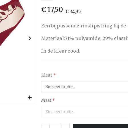
van
€ 17,50
de
€ 34,95
afbeeldingen-
gallerij
Een bijpassende rioslip/string bij de
Materiaal:71% polyamide, 29% elast
In de kleur rood.
Kleur
Maat