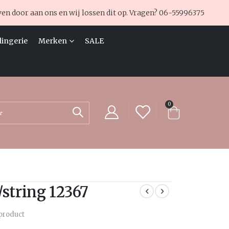
ven door aan ons en wij lossen dit op. Vragen?
06-55996375
lingerie
Merken
SALE
producten
0
Cart
Zoek
/string 12367
 product