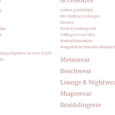
s
Accessoires
g
Amber geurblokje
BH-Sluiting verlenger
Kousen
lips
Stout & Ondeugend
s
Vullingen voor bh's.
r
Wasbal/Waszakjes
Wasgeluk by Essentia Waspar
strings, hipsters nu voor €5,00
Menswear
ts
Beachwear
Lounge & Nightwe
Shapewear
Bruidslingerie