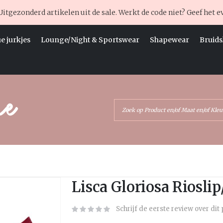
Uitgezonderd artikelen uit de sale. Werkt de code niet? Geef het e
e jurkjes
Lounge/Night & Sportswear
Shapewear
Bruids
Ga
Lisca Gloriosa Rioslip
naar
het
Schrijf de eerste review over dit
begin