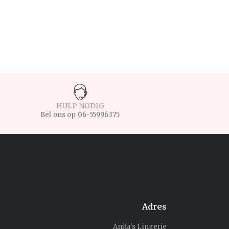
HULP NODIG
Bel ons op
06-55996375
Adres
Anita's Lingerie