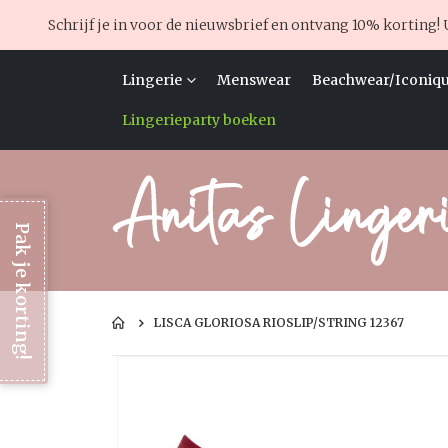
Schrijf je in voor de nieuwsbrief en ontvang 10% korting! 
Lingerie
Menswear
Beachwear/Iconiqu
Lingerieparty boeken
Pak je korting!
LISCA GLORIOSA RIOSLIP/STRING 12367
Ga
naar
het
einde