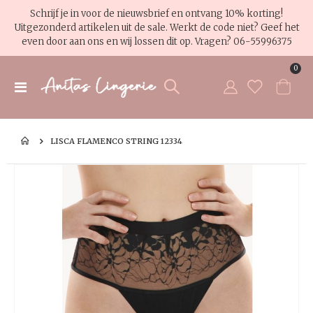
Schrijf je in voor de nieuwsbrief en ontvang 10% korting!
Uitgezonderd artikelen uit de sale. Werkt de code niet? Geef het
even door aan ons en wij lossen dit op. Vragen?
06-55996375
pro
0
Toggle
Cart
Nav
LISCA FLAMENCO STRING 12334
Ga
Ga
naar
na
het
het
einde
be
van
va
de
de
afbeeldingen-
af
gallerij
gal