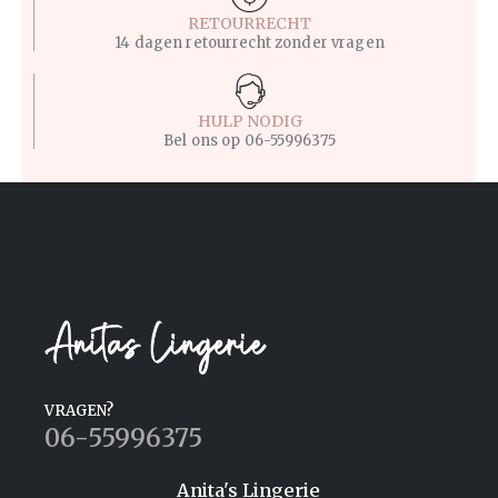
RETOURRECHT
14 dagen retourrecht zonder vragen
HULP NODIG
Bel ons op
06-55996375
VRAGEN?
06-55996375
Anita's Lingerie