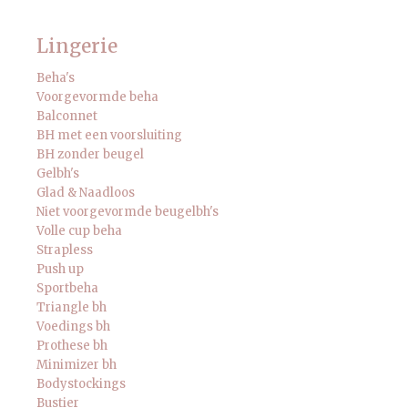
Lingerie
Beha's
Voorgevormde beha
Balconnet
BH met een voorsluiting
BH zonder beugel
Gelbh's
Glad & Naadloos
Niet voorgevormde beugelbh's
Volle cup beha
Strapless
Push up
Sportbeha
Triangle bh
Voedings bh
Prothese bh
Minimizer bh
Bodystockings
Bustier