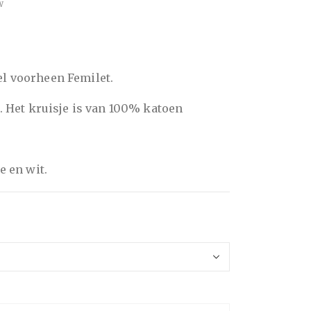
w
el voorheen Femilet.
l. Het kruisje is van 100% katoen
e en wit.