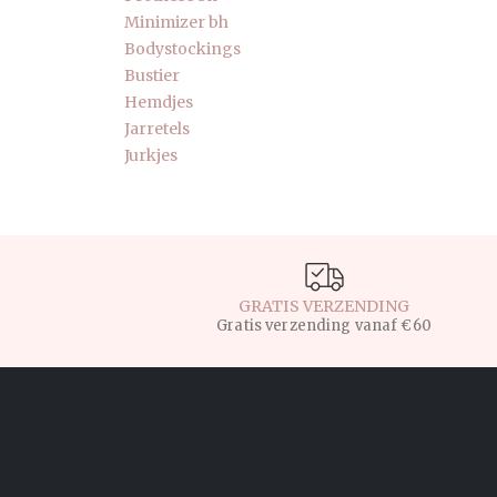
Minimizer bh
Bodystockings
Bustier
Hemdjes
Jarretels
Jurkjes
GRATIS VERZENDING
Gratis verzending vanaf €60