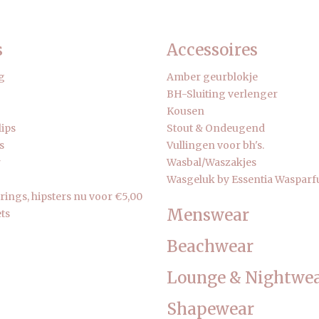
s
Accessoires
g
Amber geurblokje
BH-Sluiting verlenger
Kousen
lips
Stout & Ondeugend
s
Vullingen voor bh's.
r
Wasbal/Waszakjes
Wasgeluk by Essentia Waspar
strings, hipsters nu voor €5,00
Menswear
ts
Beachwear
Lounge & Nightwe
Shapewear