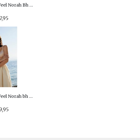
Chantelle EasyFeel Norah Bh met een voorgevormde cup C13FN0
7,95
Chantelle EasyFeel Norah bh met een spacer cup C13FN3
9,95