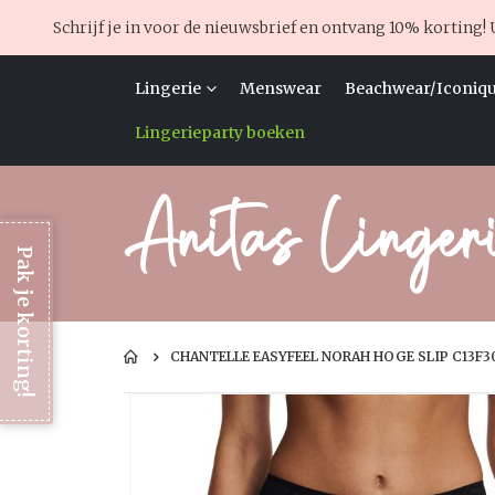
Schrijf je in voor de nieuwsbrief en ontvang 10% korting! 
Lingerie
Menswear
Beachwear/Iconiqu
Lingerieparty boeken
Pak je korting!
CHANTELLE EASYFEEL NORAH HOGE SLIP C13F3
Ga
naar
het
einde