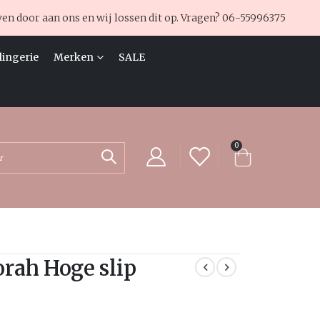
ven door aan ons en wij lossen dit op. Vragen?
06-55996375
lingerie
Merken
SALE
producten
0
Cart
Zoek
orah Hoge slip