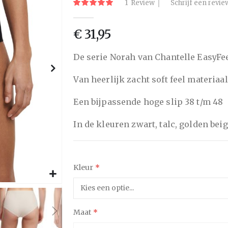
1
Review
Schrijf een revie
Waardering:
van
100
100
% of
de
€ 31,95
afbeeldingen-
gallerij
De serie Norah van Chantelle EasyFe
Van heerlijk zacht soft feel materiaa
Een bijpassende hoge slip 38 t/m 48
In de kleuren zwart, talc, golden beig
Kleur
Maat