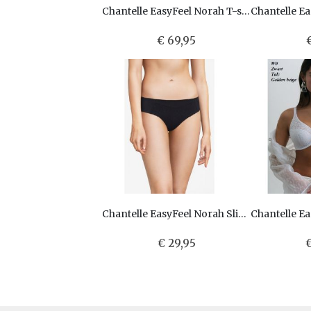
Chantelle EasyFeel Norah T-shirt bh met een voorgevormde cup C13F90
€ 69,95
Chantelle EasyFeel Norah Slip C13FA0
€ 29,95
€