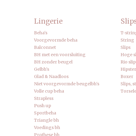
Lingerie
Slip
Beha's
T-strin
Voorgevormde beha
String
Balconnet
Slips
BH met een voorsluiting
Hoge s
BH zonder beugel
Rio slip
Gelbh's
Hipste
Glad & Naadloos
Boxer
Niet voorgevormde beugelbh's
Slips, 
Volle cup beha
Torsele
Strapless
Push up
Sportbeha
Triangle bh
Voedings bh
Prothese bh