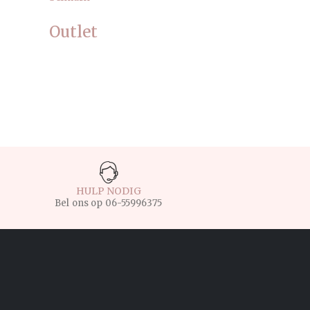
Outlet
HULP NODIG
Bel ons op
06-55996375