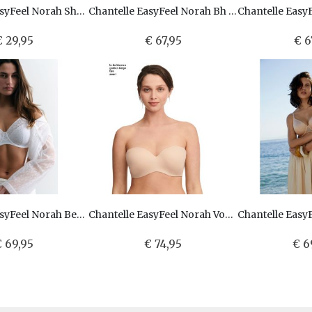
Chantelle EasyFeel Norah Shorty C13F40
Chantelle EasyFeel Norah Bh zonder beugel C13F80
€ 29,95
€ 67,95
€ 6
Chantelle EasyFeel Norah Beugelbh met een niet voorgevormde cup C13F10
Chantelle EasyFeel Norah Voorgevormde Strapless bh C13F50
 69,95
€ 74,95
€ 6