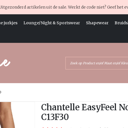
Uitgezonderd artikelen uit de sale. Werkt de code niet? Geef het e
e jurkjes
Lounge/Night & Sportswear
Shapewear
Bruids
0
Ga
Chantelle EasyFeel N
naar
C13F30
het
begin