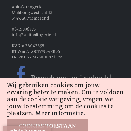
Anita's Lingerie
Malibongwestraat 18
1447XA Purmerend
06-55996375
info@anitaslingerie.nl
KVKnr:36043695
BTWnr:NL001479948B96
I.N.G:NL33INGB0008211155
Bezoek ons op facebook!
Wij gebruiken cookies om jouw
ervaring beter te maken.
Om te voldoen
Volg ons op Instagram!
aan de cookie wetgeving, vragen we
jouw toestemming om de cookies te
plaatsen.
Meer informatie
.
© 2026 Anita's Lingerie
Deze shop is gebouwd door
Netwrk.nl
COOKIES TOESTAAN