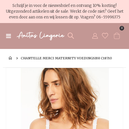
Schrijf je in voor de nieuwsbrief en ontvang 10% korting!
Uitgezonderd artikelen uit de sale. Werkt de code niet? Geef het
even door aan ons en wij lossen dit op. Vragen?
06-55996375
pro
0
Toggle
Cart
Nav
CHANTELLE MERCI MATERNITY VOEDINGSBH C18710
Ga
Ga
naar
na
het
het
einde
be
van
va
de
de
afbeeldingen-
af
gallerij
gal