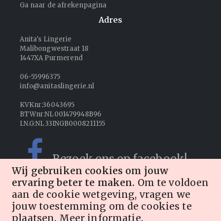
Ga naar de afrekenpagina
Adres
Anita's Lingerie
Malibongwestraat 18
1447XA Purmerend
06-55996375
info@anitaslingerie.nl
KVKnr:36043695
BTWnr:NL001479948B96
I.N.G:NL33INGB0008211155
Bezoek ons op facebook!
Wij gebruiken cookies om jouw
ervaring beter te maken.
Om te voldoen
Volg ons op Instagram!
aan de cookie wetgeving, vragen we
jouw toestemming om de cookies te
plaatsen.
Meer informatie
.