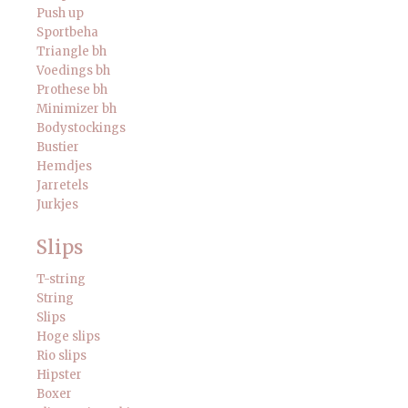
Push up
Sportbeha
Triangle bh
Voedings bh
Prothese bh
Minimizer bh
Bodystockings
Bustier
Hemdjes
Jarretels
Jurkjes
Slips
T-string
String
Slips
Hoge slips
Rio slips
Hipster
Boxer