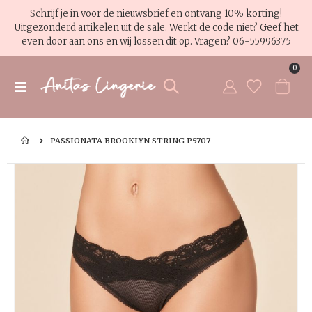
Schrijf je in voor de nieuwsbrief en ontvang 10% korting!
Uitgezonderd artikelen uit de sale. Werkt de code niet? Geef het
even door aan ons en wij lossen dit op. Vragen?
06-55996375
pro
0
Toggle
Cart
Nav
PASSIONATA BROOKLYN STRING P5707
Ga
Ga
naar
na
het
het
einde
be
van
va
de
de
afbeeldingen-
af
gallerij
gal