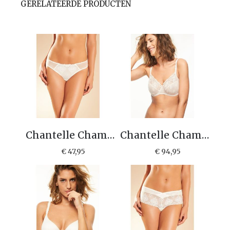
GERELATEERDE PRODUCTEN
Chantelle Champs Elysées String C26090
Chantelle Champs Elysées beugel bh C26010
€ 47,95
€ 94,95