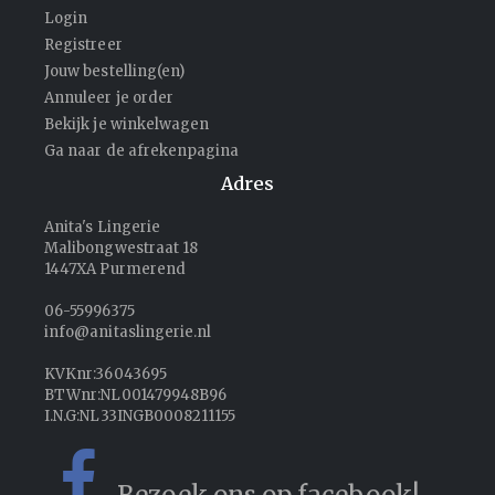
Login
Registreer
Jouw bestelling(en)
Annuleer je order
Bekijk je winkelwagen
Ga naar de afrekenpagina
Adres
Anita's Lingerie
Malibongwestraat 18
1447XA Purmerend
06-55996375
info@anitaslingerie.nl
KVKnr:36043695
BTWnr:NL001479948B96
I.N.G:NL33INGB0008211155