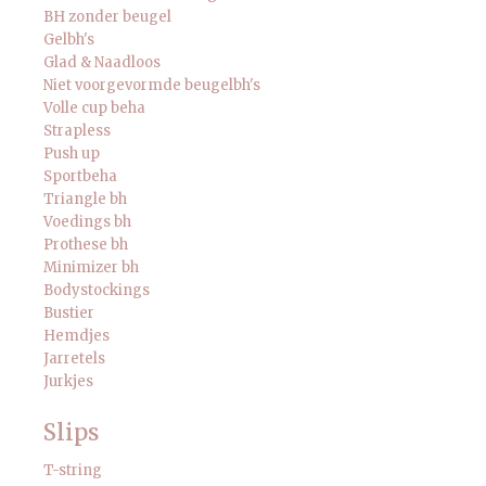
BH zonder beugel
Gelbh's
Glad & Naadloos
Niet voorgevormde beugelbh's
Volle cup beha
Strapless
Push up
Sportbeha
Triangle bh
Voedings bh
Prothese bh
Minimizer bh
Bodystockings
Bustier
Hemdjes
Jarretels
Jurkjes
Slips
T-string