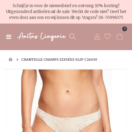
Schrijf je in voor de nieuwsbrief en ontvang 10% korting!
Uitgezonderd artikelen uit de sale. Werkt de code niet? Geef het
even door aan ons en wij lossen dit op. Vragen?
06-55996375
pro
0
Toggle
Cart
Nav
CHANTELLE CHAMPS ELYSÉES SLIP C26030
Ga
Ga
naar
na
het
het
einde
be
van
va
de
de
afbeeldingen-
af
gallerij
gal