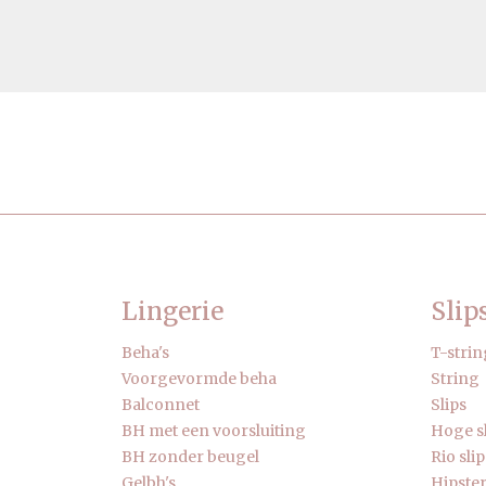
Lingerie
Slip
Beha's
T-strin
Voorgevormde beha
String
Balconnet
Slips
BH met een voorsluiting
Hoge s
BH zonder beugel
Rio slip
Gelbh's
Hipste