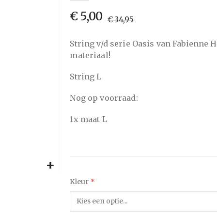
van
€ 5,00
de
€ 34,95
afbeeldingen-
gallerij
String v/d serie Oasis van Fabienne 
materiaal!
String L
Nog op voorraad:
1x maat L
Kleur