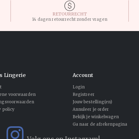
RETOURRECHT
14 dagen retourrecht zonder vragen
's Lingerie
Account
t
Login
ene voorwaarden
Registreer
ingsvoorwaarden
Jouw bestelling(en)
y policy
Annuleer je order
Bekijk je winkelwagen
Ga naar de afrekenpagina