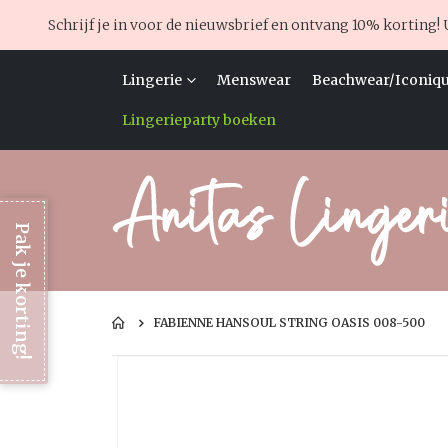
Schrijf je in voor de nieuwsbrief en ontvang 10% korting! 
Lingerie
Menswear
Beachwear/Iconiqu
Lingerieparty boeken
Pak je korting!
FABIENNE HANSOUL STRING OASIS 008-500
Ga
naar
het
einde