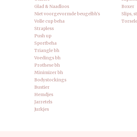
Glad & Naadloos
Boxer
Niet voorgevormde beugelbh's
Slips, 
Volle cup beha
Torsele
Strapless
Push up
Sportbeha
Triangle bh
Voedings bh
Prothese bh
Minimizer bh
Bodystockings
Bustier
Hemdjes
Jarretels
Jurkjes