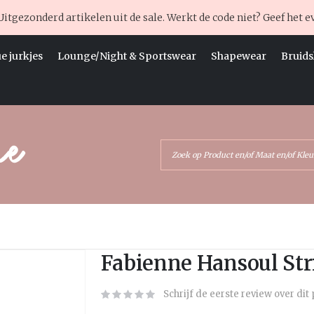
Uitgezonderd artikelen uit de sale. Werkt de code niet? Geef het e
e jurkjes
Lounge/Night & Sportswear
Shapewear
Bruids
Ga
Fabienne Hansoul Str
naar
het
Schrijf de eerste review over dit
begin