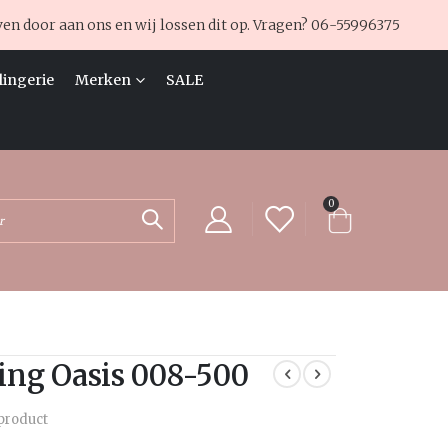
ven door aan ons en wij lossen dit op. Vragen?
06-55996375
lingerie
Merken
SALE
producten
0
Cart
Zoek
ing Oasis 008-500
 product