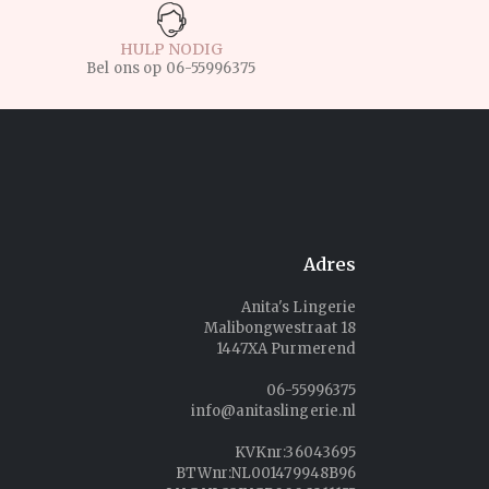
HULP NODIG
Bel ons op
06-55996375
Adres
Anita's Lingerie
Malibongwestraat 18
1447XA Purmerend
06-55996375
info@anitaslingerie.nl
KVKnr:36043695
BTWnr:NL001479948B96