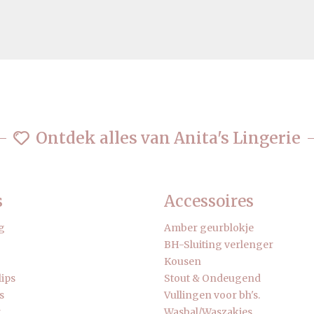
Ontdek alles van Anita's Lingerie
s
Accessoires
g
Amber geurblokje
BH-Sluiting verlenger
Kousen
lips
Stout & Ondeugend
s
Vullingen voor bh's.
r
Wasbal/Waszakjes